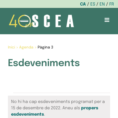
CA
ES
EN
FR
Skip
to
content
Inici
>
Agenda
>
Pàgina 3
Esdeveniments
Esdeveniments
No hi ha cap esdeveniments programat per a
del
15 de desembre de 2022. Aneu als
propers
Avís
esdeveniments
.