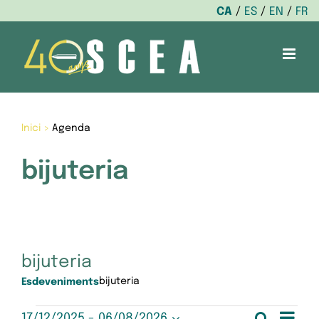
CA
ES
EN
FR
Skip
to
content
Inici
>
Agenda
bijuteria
bijuteria
bijuteria
Esdeveniments
Nav
Cerca
17/12/2025
 - 
06/08/2026