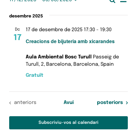
Esdeveniments
Nave
Llista
Selecciona
de
una
visua
desembre 2025
data.
vis
Esd
i
17 de desembre de 2025 17:30
-
19:30
Dc
17
Creacions de bijuteria amb xicarandes
cerc
d'Es
Aula Ambiental Bosc Turull
Passeig de
Turull, 2, Barcelona, Barcelona, Spain
Gratuït
Esdeveniments
Esdeveniments
anteriors
Avui
posteriors
Subscriviu-vos al calendari