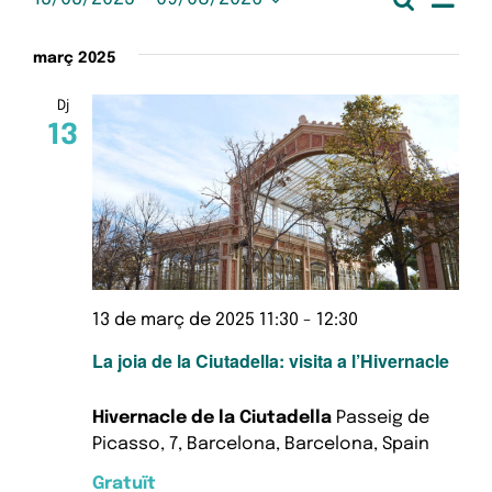
Esdeveniments
Nave
Llista
Selecciona
de
una
visua
març 2025
data.
vis
Esd
i
Dj
13
cerc
d'Es
13 de març de 2025 11:30
-
12:30
La joia de la Ciutadella: visita a l’Hivernacle
Hivernacle de la Ciutadella
Passeig de
Picasso, 7, Barcelona, Barcelona, Spain
Gratuït