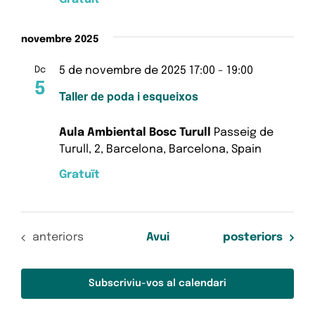
novembre 2025
5 de novembre de 2025 17:00
-
19:00
Dc
5
Taller de poda i esqueixos
Aula Ambiental Bosc Turull
Passeig de
Turull, 2, Barcelona, Barcelona, Spain
Gratuït
Esdeveniments
Esdeveniments
anteriors
Avui
posteriors
Subscriviu-vos al calendari