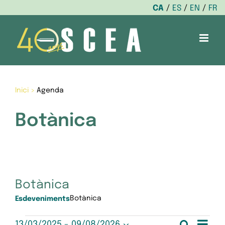
CA
ES
EN
FR
Skip
to
content
Inici
>
Agenda
Botànica
Botànica
Botànica
Esdeveniments
Nav
Cerca
13/03/2025
 - 
09/08/2026