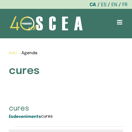
CA
ES
EN
FR
Skip
to
content
Inici
>
Agenda
cures
cures
cures
Esdeveniments