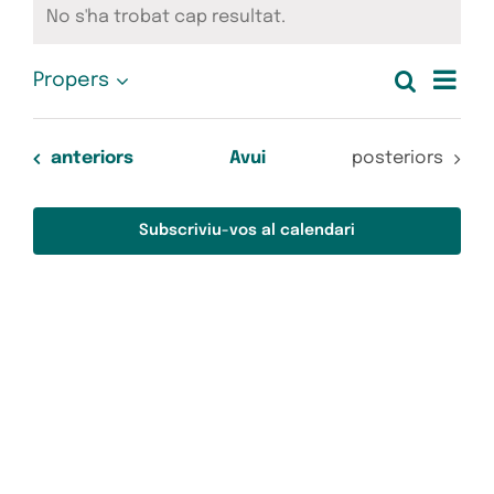
Esdeveniments
No s'ha trobat cap resultat.
Avís
Nav
Cerca
Propers
Nave
Llista
Selecciona
de
una
visua
data.
vis
Esdeveniments
Esdeveniments
anteriors
Avui
posteriors
Esd
i
Subscriviu-vos al calendari
cerc
d'Es