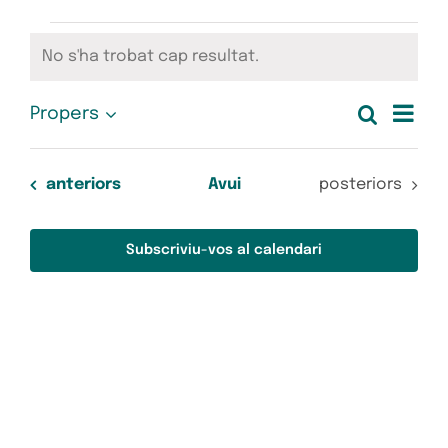
Esdeveniments
No s'ha trobat cap resultat.
Avís
Nav
Cerca
Propers
Nave
Llista
Selecciona
de
una
visua
data.
vis
Esdeveniments
Esdeveniments
anteriors
Avui
posteriors
Esd
i
Subscriviu-vos al calendari
cerc
d'Es