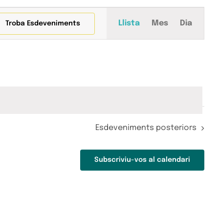
Navegació
Llista
Mes
Dia
Troba Esdeveniments
de
visualitza
Esdeveni
Esdeveniments
posteriors
Subscriviu-vos al calendari