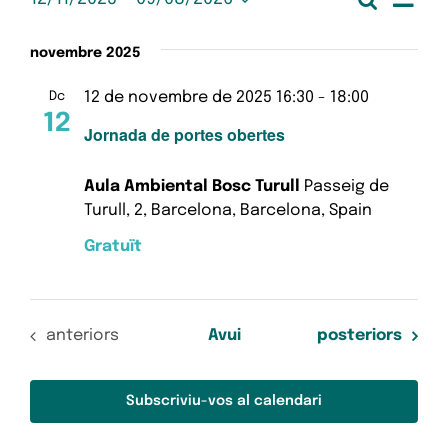
Esdeveniments
Nave
Llista
Selecciona
de
una
visua
novembre 2025
data.
vis
Esd
i
12 de novembre de 2025 16:30
-
18:00
Dc
12
Jornada de portes obertes
cerc
d'Es
Aula Ambiental Bosc Turull
Passeig de
Turull, 2, Barcelona, Barcelona, Spain
Gratuït
Esdeveniments
Esdeveniments
anteriors
Avui
posteriors
Subscriviu-vos al calendari