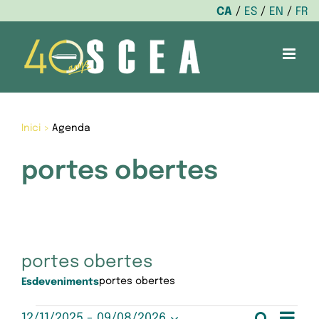
CA
ES
EN
FR
Skip
to
content
Inici
>
Agenda
portes obertes
portes obertes
portes obertes
Esdeveniments
Nav
Cerca
12/11/2025
 - 
09/08/2026