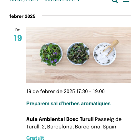
Esdeveniments
Nave
Llista
Selecciona
de
una
visua
febrer 2025
data.
vis
Esd
i
Dc
19
cerc
d'Es
19 de febrer de 2025 17:30
-
19:00
Preparem sal d’herbes aromàtiques
Aula Ambiental Bosc Turull
Passeig de
Turull, 2, Barcelona, Barcelona, Spain
Gratuït