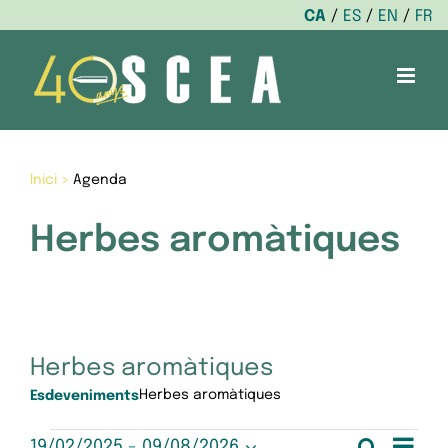
CA
ES
EN
FR
Skip
to
content
Inici
>
Agenda
Herbes aromàtiques
Herbes aromàtiques
Herbes aromàtiques
Esdeveniments
Nav
Cerca
19/02/2025
 - 
09/08/2026