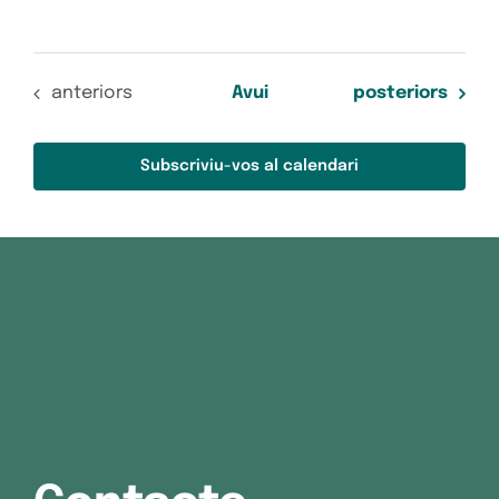
Esdeveniments
Esdeveniments
anteriors
Avui
posteriors
Subscriviu-vos al calendari