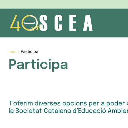
Skip
to
content
Inici
>
Participa
Participa
T’oferim diverses opcions per a poder 
la Societat Catalana d’Educació Ambien