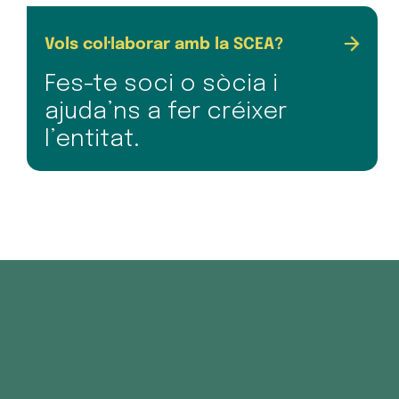
Vols col·laborar amb la SCEA?
Fes-te soci o sòcia i
ajuda’ns a fer créixer
l’entitat.