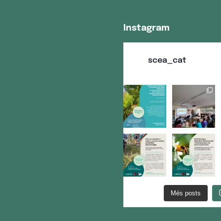
Instagram
scea_cat
Més posts