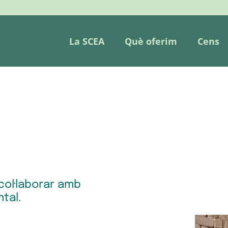
La SCEA
Què oferim
Cens
col·laborar amb
tal.