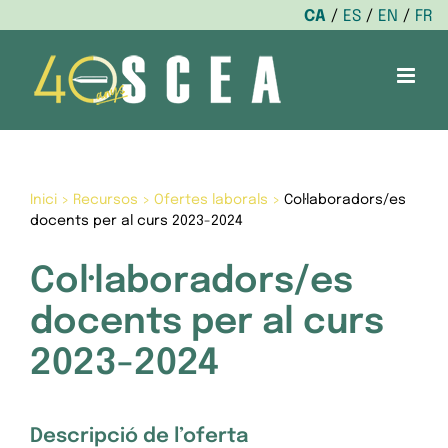
CA
ES
EN
FR
Skip
to
content
Inici
>
Recursos
>
Ofertes laborals
>
Col·laboradors/es
docents per al curs 2023-2024
Col·laboradors/es
docents per al curs
2023-2024
Descripció de l’oferta