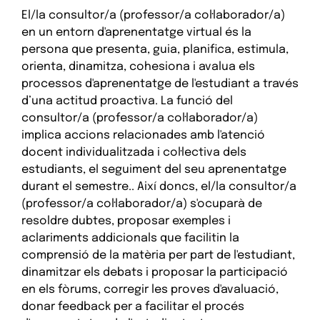
El/la consultor/a (professor/a col·laborador/a)
en un entorn d'aprenentatge virtual és la
persona que presenta, guia, planifica, estimula,
orienta, dinamitza, cohesiona i avalua els
processos d'aprenentatge de l'estudiant a través
d’una actitud proactiva. La funció del
consultor/a (professor/a col·laborador/a)
implica accions relacionades amb l'atenció
docent individualitzada i col·lectiva dels
estudiants, el seguiment del seu aprenentatge
durant el semestre.. Així doncs, el/la consultor/a
(professor/a col·laborador/a) s'ocuparà de
resoldre dubtes, proposar exemples i
aclariments addicionals que facilitin la
comprensió de la matèria per part de l'estudiant,
dinamitzar els debats i proposar la participació
en els fòrums, corregir les proves d'avaluació,
donar feedback per a facilitar el procés