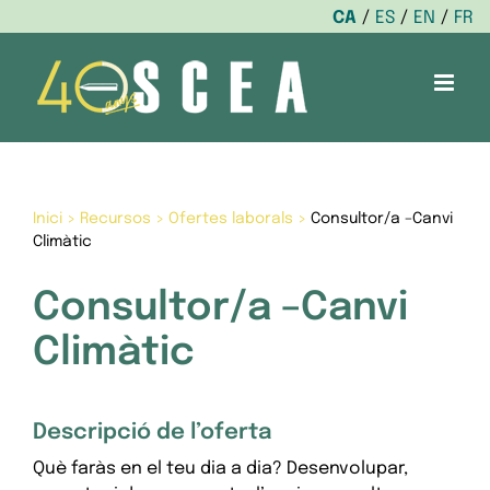
CA
ES
EN
FR
Skip
to
content
Inici
>
Recursos
>
Ofertes laborals
>
Consultor/a –Canvi
Climàtic
Consultor/a –Canvi
Climàtic
Descripció de l’oferta
Què faràs en el teu dia a dia? Desenvolupar,