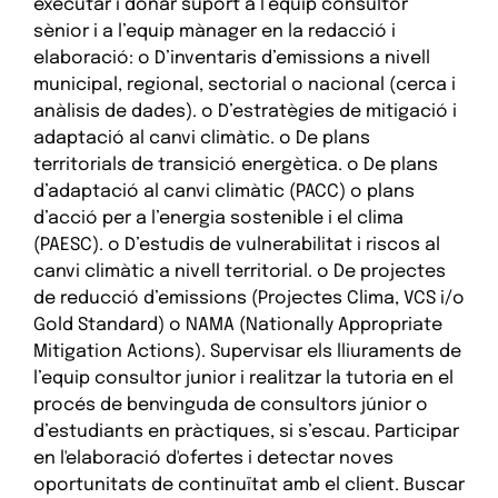
executar i donar suport a l’equip consultor
sènior i a l’equip mànager en la redacció i
elaboració: o D’inventaris d’emissions a nivell
municipal, regional, sectorial o nacional (cerca i
anàlisis de dades). o D’estratègies de mitigació i
adaptació al canvi climàtic. o De plans
territorials de transició energètica. o De plans
d’adaptació al canvi climàtic (PACC) o plans
d’acció per a l’energia sostenible i el clima
(PAESC). o D’estudis de vulnerabilitat i riscos al
canvi climàtic a nivell territorial. o De projectes
de reducció d’emissions (Projectes Clima, VCS i/o
Gold Standard) o NAMA (Nationally Appropriate
Mitigation Actions). Supervisar els lliuraments de
l’equip consultor junior i realitzar la tutoria en el
procés de benvinguda de consultors júnior o
d’estudiants en pràctiques, si s’escau. Participar
en l'elaboració d'ofertes i detectar noves
oportunitats de continuïtat amb el client. Buscar