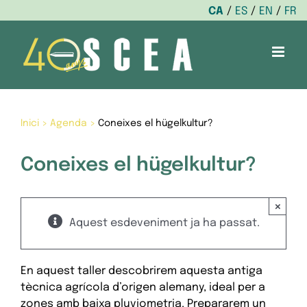
CA
ES
EN
FR
Skip
to
content
Inici
>
Agenda
>
Coneixes el hügelkultur?
Coneixes el hügelkultur?
×
Aquest esdeveniment ja ha passat.
En aquest taller descobrirem aquesta antiga
tècnica agrícola d’origen alemany, ideal per a
zones amb baixa pluviometria. Prepararem un