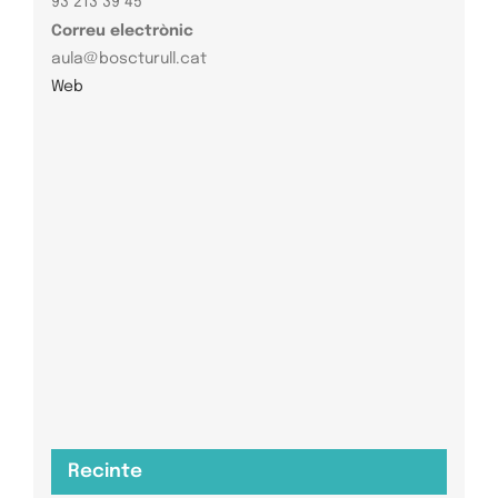
93 213 39 45
Correu electrònic
aula@boscturull.cat
Web
Recinte