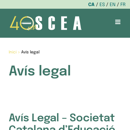
CA
ES
EN
FR
Skip
to
content
Inici
>
Avís legal
Avís legal
Avís Legal – Societat