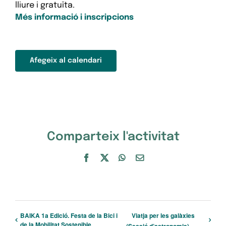
lliure i gratuïta.
Més informació i inscripcions
Afegeix al calendari
Comparteix l'activitat
Facebook
X
WhatsApp
Email:
BAIKA 1a Edició. Festa de la Bici i
Viatja per les galàxies
de la Mobilitat Sostenible
(Sessió d’astronomia)