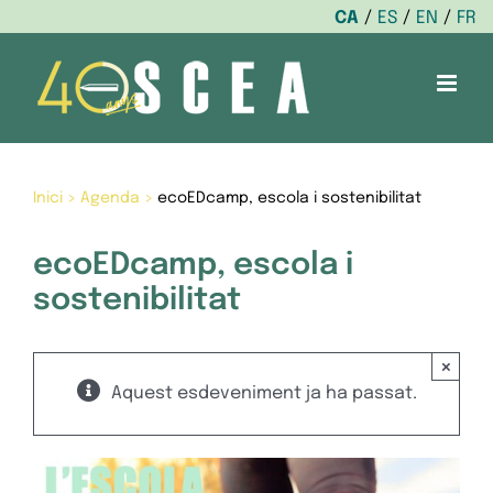
CA
ES
EN
FR
Skip
to
content
Inici
>
Agenda
>
ecoEDcamp, escola i sostenibilitat
ecoEDcamp, escola i
sostenibilitat
×
Aquest esdeveniment ja ha passat.