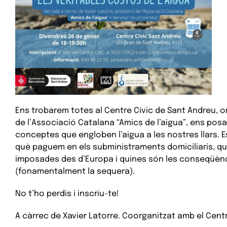
Ens trobarem totes al Centre Cívic de Sant Andreu, on
de l’Associació Catalana “Amics de l’aigua”, ens posar
conceptes que engloben l’aigua a les nostres llars. E
què paguem en els subministraments domiciliaris, q
imposades des d’Europa i quines són les conseqüènci
(fonamentalment la sequera).
No t’ho perdis i inscriu-te!
A càrrec de Xavier Latorre. Coorganitzat amb el Cent