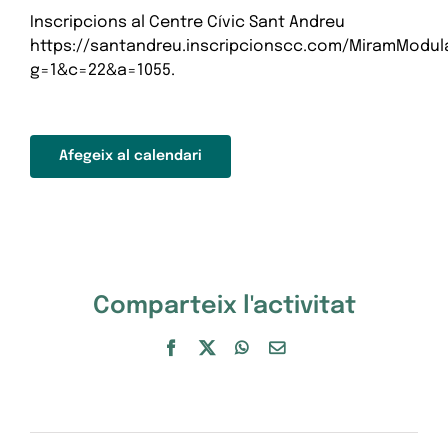
Inscripcions al Centre Cívic Sant Andreu
https://santandreu.inscripcionscc.com/MiramModul
g=1&c=22&a=1055.
Afegeix al calendari
Comparteix l'activitat
Facebook
X
WhatsApp
Email: