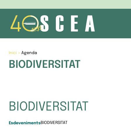
Skip
to
content
Inici
>
Agenda
BIODIVERSITAT
BIODIVERSITAT
BIODIVERSITAT
Esdeveniments