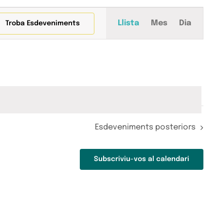
Navegació
Llista
Mes
Dia
Troba Esdeveniments
de
visualitza
Esdeveni
Esdeveniments
posteriors
Subscriviu-vos al calendari