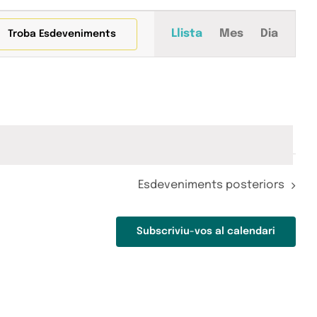
Navegació
Llista
Mes
Dia
Troba Esdeveniments
de
visualitza
Esdeveni
Esdeveniments
posteriors
Subscriviu-vos al calendari