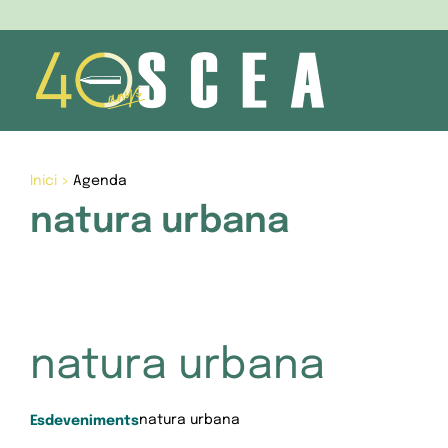
Skip
to
content
Inici
>
Agenda
natura urbana
natura urbana
natura urbana
Esdeveniments