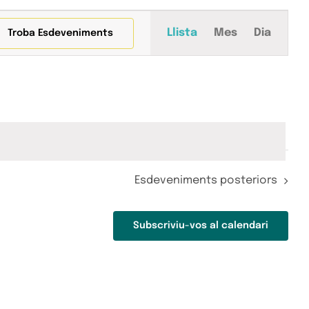
Navegació
Llista
Mes
Dia
Troba Esdeveniments
de
visualitza
Esdeveni
Esdeveniments
posteriors
Subscriviu-vos al calendari