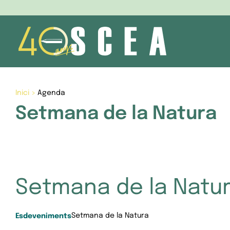
Skip
to
content
Inici
>
Agenda
Setmana de la Natura
Setmana de la Natu
Setmana de la Natura
Esdeveniments