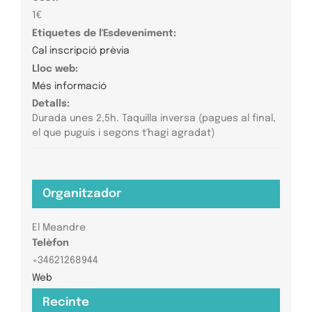
1€
Etiquetes de l'Esdeveniment:
Cal inscripció prèvia
Lloc web:
Més informació
Detalls:
Durada unes 2,5h. Taquilla inversa (pagues al final,
el que puguis i segons t'hagi agradat)
Organitzador
El Meandre
Telèfon
+34621268944
Web
Recinte