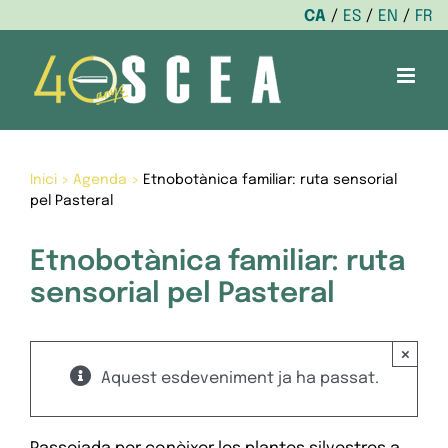
CA
ES
EN
FR
Skip
to
content
Inici
>
Agenda
>
Etnobotànica familiar: ruta sensorial
pel Pasteral
Etnobotànica familiar: ruta
sensorial pel Pasteral
×
Aquest esdeveniment ja ha passat.