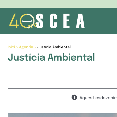
Skip
to
content
Inici
>
Agenda
>
Justícia Ambiental
Justícia Ambiental
Aquest esdevenime