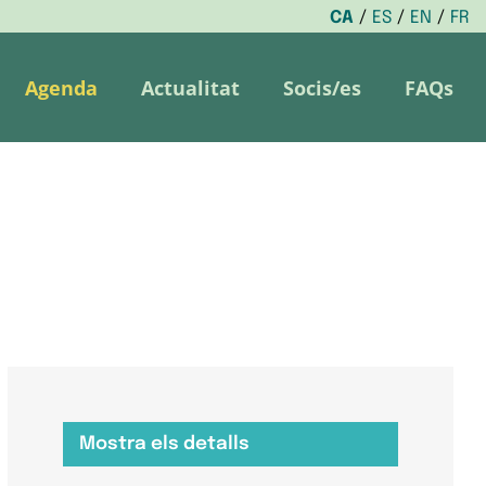
CA
ES
EN
FR
Agenda
Actualitat
Socis/es
FAQs
Mostra els detalls