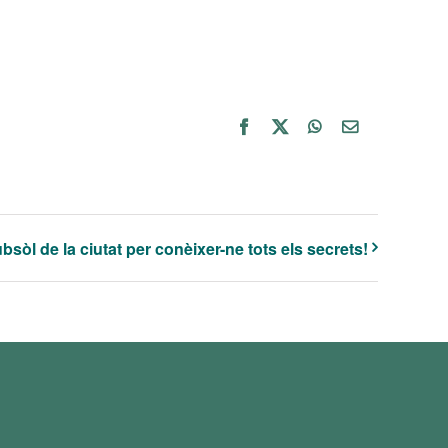
Facebook
X
WhatsApp
Email:
sòl de la ciutat per conèixer-ne tots els secrets!