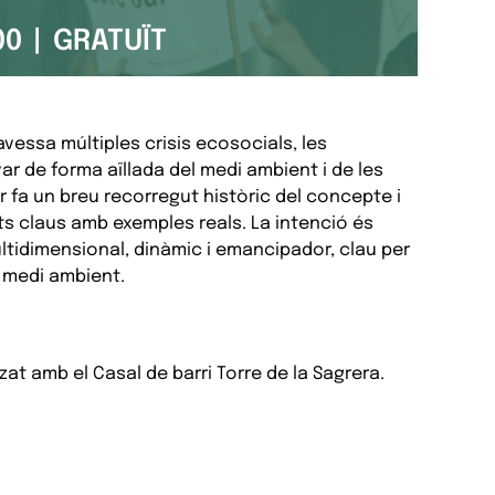
00
|
GRATUÏT
avessa múltiples crisis ecosocials, les
 de forma aïllada del medi ambient i de les
r fa un breu recorregut històric del concepte i
nts claus amb exemples reals. La intenció és
tidimensional, dinàmic i emancipador, clau per
 medi ambient.
zat amb el Casal de barri Torre de la Sagrera.