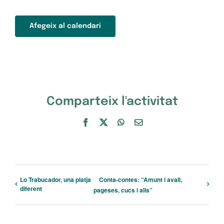
Afegeix al calendari
Comparteix l'activitat
Facebook
X
WhatsApp
Email:
Lo Trabucador, una platja
Conta-contes: “Amunt i avall,
diferent
pageses, cucs i alls”