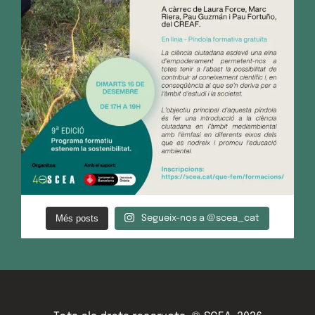
Més posts
Segueix-nos a @scea_cat