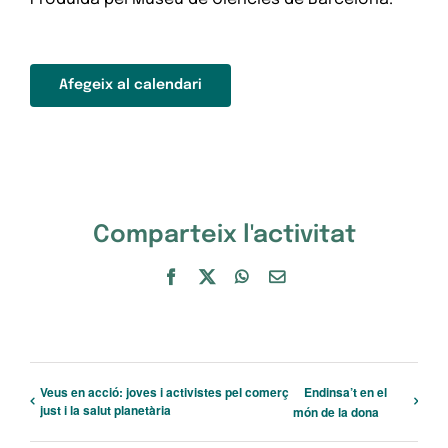
Afegeix al calendari
Comparteix l'activitat
Facebook
X
WhatsApp
Email:
Veus en acció: joves i activistes pel comerç
Endinsa’t en el
just i la salut planetària
món de la dona