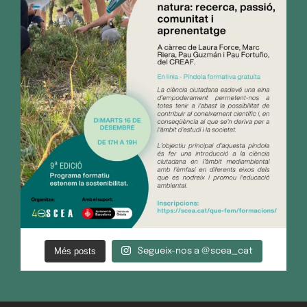
Més posts
Segueix-nos a @scea_cat