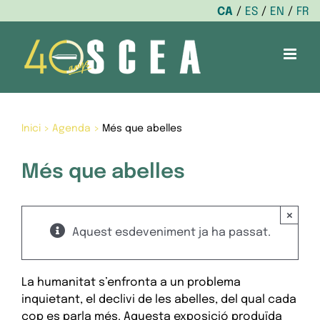
CA
ES
EN
FR
Skip
to
content
Inici
>
Agenda
>
Més que abelles
Més que abelles
×
Aquest esdeveniment ja ha passat.
La humanitat s’enfronta a un problema
inquietant, el declivi de les abelles, del qual cada
cop es parla més. Aquesta exposició produïda