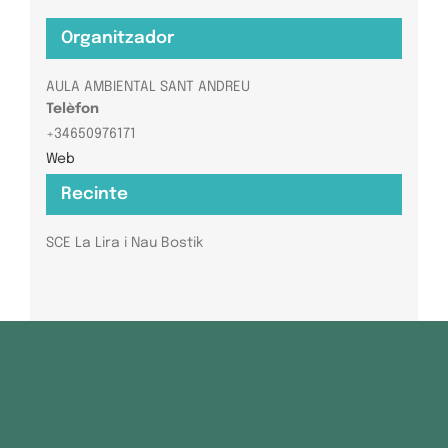
Organitzador
AULA AMBIENTAL SANT ANDREU
Telèfon
+34650976171
Web
Recinte
SCE La Lira i Nau Bostik