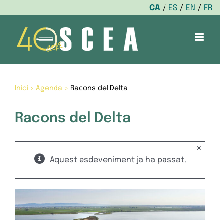
CA
ES
EN
FR
Skip
to
content
Inici
>
Agenda
>
Racons del Delta
Racons del Delta
×
Aquest esdeveniment ja ha passat.