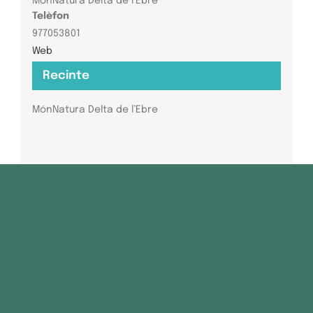
MónNatura Delta de l’Ebre
Telèfon
977053801
Web
Recinte
MónNatura Delta de l’Ebre