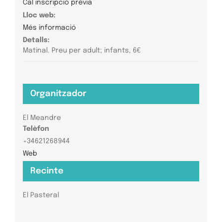
Cal inscripció prèvia
Lloc web:
Més informació
Detalls:
Matinal. Preu per adult; infants, 6€
Organitzador
El Meandre
Telèfon
+34621268944
Web
Recinte
El Pasteral