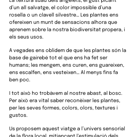
La textura suau dels angelets, el gust picant
d’un all salvatge, el color impossible d’una
rosella o un clavell silvestre… Les plantes ens
ofereixen un munt de sensacions alhora que
aprenem sobre la nostra biodiversitat propera, i
els seus usos.
A vegades ens oblidem de que les plantes són la
base de gairebé tot el que ens ha fet ser
humans; les mengem, ens curen, ens guareixen,
ens escalfen, ens vesteixen… Al menys fins fa
ben poc.
I tot això ho trobàvem al nostre abast, al bosc.
Per això era vital saber reconèixer les plantes,
per les seves formes, colors, olors, textures i
gustos.
Us proposem aquest viatge a l’univers sensorial
de la flora local, mitjançant l’estimulació dels