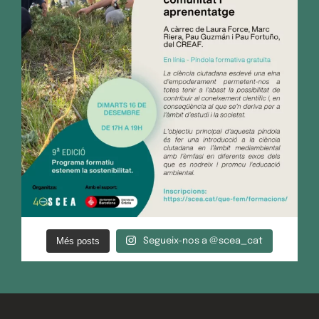
Més posts
Segueix-nos a @scea_cat