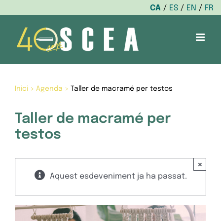
CA
ES
EN
FR
Skip
to
content
Inici
>
Agenda
>
Taller de macramé per testos
Taller de macramé per
testos
×
Aquest esdeveniment ja ha passat.