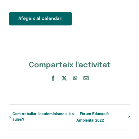
Afegeix al calendari
Comparteix l'activitat
Facebook
X
WhatsApp
Email:
Com treballar l’ecofeminisme a les
Fòrum Educació
aules?
Ambiental 2022