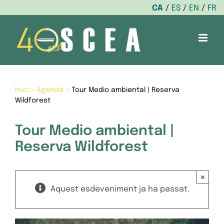
CA
ES
EN
FR
Skip
to
content
Inici
>
Agenda
>
Tour Medio ambiental | Reserva
Wildforest
Tour Medio ambiental |
Reserva Wildforest
×
Aquest esdeveniment ja ha passat.