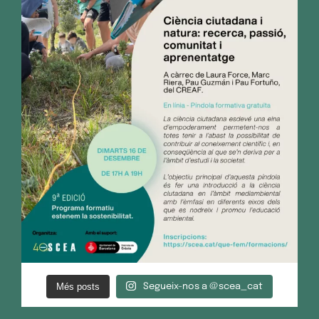
Més posts
Segueix-nos a @scea_cat