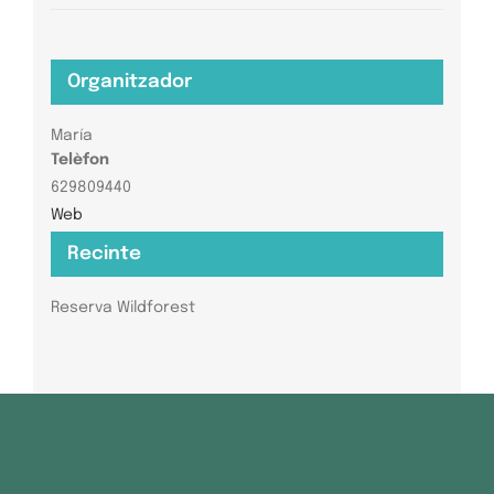
Organitzador
María
Telèfon
629809440
Web
Recinte
Reserva Wildforest