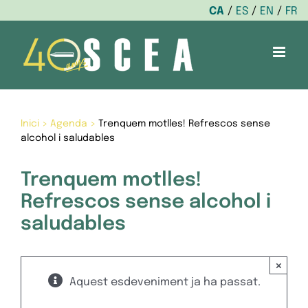
CA
ES
EN
FR
Skip
to
content
Inici
>
Agenda
>
Trenquem motlles! Refrescos sense
alcohol i saludables
Trenquem motlles!
Refrescos sense alcohol i
saludables
×
Aquest esdeveniment ja ha passat.