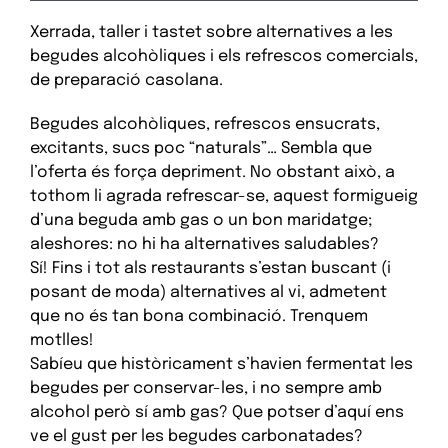
Xerrada, taller i tastet sobre alternatives a les
begudes alcohòliques i els refrescos comercials,
de preparació casolana.
Begudes alcohòliques, refrescos ensucrats,
excitants, sucs poc “naturals”… Sembla que
l’oferta és força depriment. No obstant això, a
tothom li agrada refrescar-se, aquest formigueig
d’una beguda amb gas o un bon maridatge;
aleshores: no hi ha alternatives saludables?
Sí! Fins i tot als restaurants s’estan buscant (i
posant de moda) alternatives al vi, admetent
que no és tan bona combinació. Trenquem
motlles!
Sabíeu que històricament s’havien fermentat les
begudes per conservar-les, i no sempre amb
alcohol però sí amb gas? Que potser d’aquí ens
ve el gust per les begudes carbonatades?