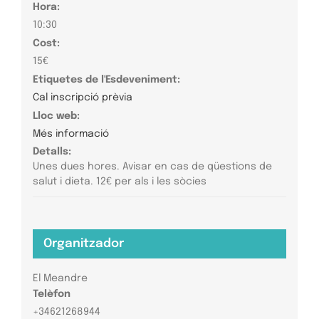
Hora:
10:30
Cost:
15€
Etiquetes de l'Esdeveniment:
Cal inscripció prèvia
Lloc web:
Més informació
Detalls:
Unes dues hores. Avisar en cas de qüestions de
salut i dieta. 12€ per als i les sòcies
Organitzador
El Meandre
Telèfon
+34621268944