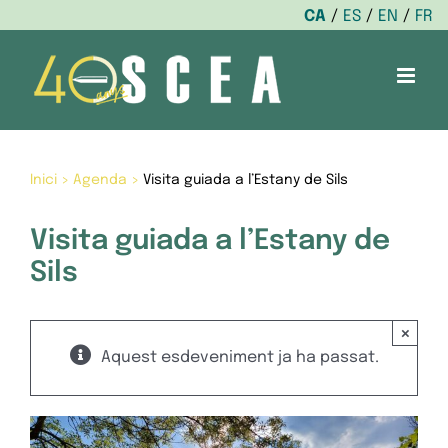
CA
ES
EN
FR
Skip
to
content
Inici
>
Agenda
>
Visita guiada a l’Estany de Sils
Visita guiada a l’Estany de
Sils
×
Aquest esdeveniment ja ha passat.