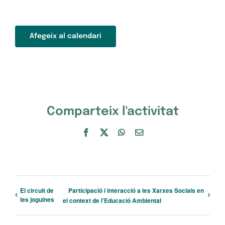
Afegeix al calendari
Comparteix l'activitat
Facebook
X
WhatsApp
Email:
El circuit de
Participació i interacció a les Xarxes Socials en
les joguines
el context de l’Educació Ambiental