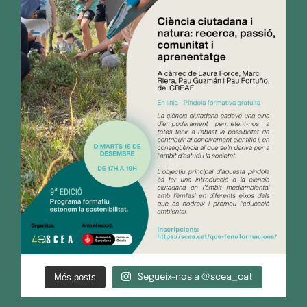
Més posts
Segueix-nos a @scea_cat