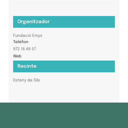
Organitzador
Fundació Emys
Telèfon
972 16 49 57
Web
Recinte
Estany de Sils