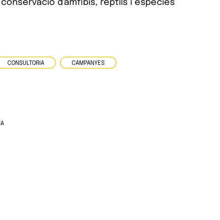
conservació d'amfibis, rèptils i espècies
CONSULTORIA
CAMPANYES
NA