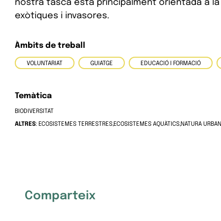
nostra tasca està principalment orientada a la 
exòtiques i invasores.
Àmbits de treball
VOLUNTARIAT
GUIATGE
EDUCACIÓ I FORMACIÓ
Temàtica
BIODIVERSITAT
ALTRES
: ECOSISTEMES TERRESTRES,ECOSISTEMES AQUÀTICS,NATURA URBA
Comparteix