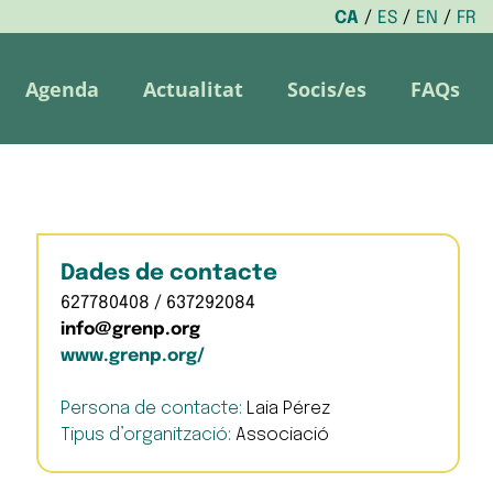
CA
ES
EN
FR
Agenda
Actualitat
Socis/es
FAQs
Dades de contacte
627780408 / 637292084
info@grenp.org
www.grenp.org/
Persona de contacte:
Laia Pérez
Tipus d’organització:
Associació