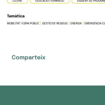
LLEURE
EDUCACIÓ I FORMACIÓ
DISSENY DE PROGRAM
Temàtica
MOBILITAT I ESPAI PÚBLIC
GESTIÓ DE RESIDUS
ENERGIA
EMERGÈNCIA CL
Comparteix