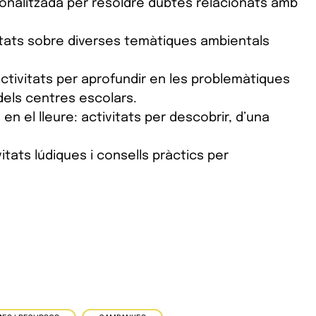
rsonalitzada per resoldre dubtes relacionats amb
vitats sobre diverses temàtiques ambientals
activitats per aprofundir en les problemàtiques
 dels centres escolars.
en el lleure: activitats per descobrir, d’una
tats lúdiques i consells pràctics per