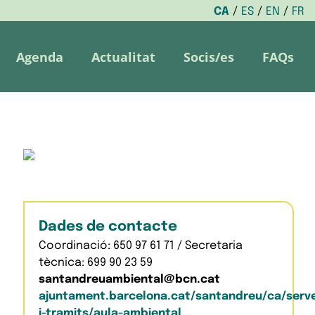
CA
ES
EN
FR
Agenda
Actualitat
Socis/es
FAQs
Dades de contacte
Coordinació: 650 97 61 71 / Secretaria
tècnica: 699 90 23 59
santandreuambiental@bcn.cat
ajuntament.barcelona.cat/santandreu/ca/serve
i-tramits/aula-ambiental