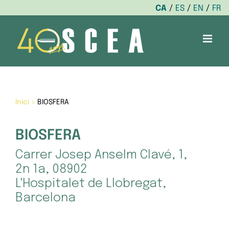
CA
ES
EN
FR
Skip
to
content
Inici
>
BIOSFERA
BIOSFERA
Carrer Josep Anselm Clavé, 1,
2n 1a, 08902
L'Hospitalet de Llobregat,
Barcelona