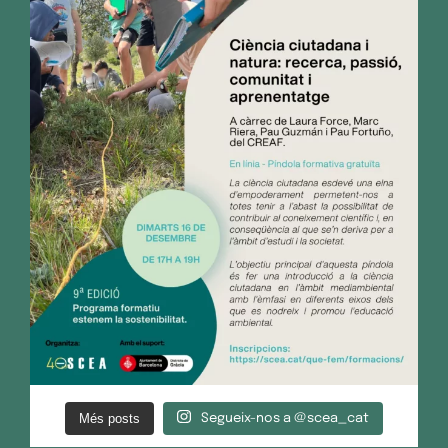
Més posts
Segueix-nos a @scea_cat