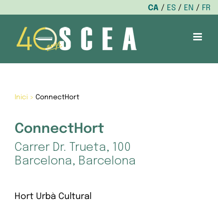
CA
ES
EN
FR
Skip
to
content
Inici
>
ConnectHort
ConnectHort
Carrer Dr. Trueta, 100
Barcelona, Barcelona
Hort Urbà Cultural