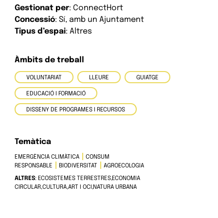
Gestionat per
: ConnectHort
Concessió
: Sí, amb un Ajuntament
Tipus d’espai
: Altres
Àmbits de treball
VOLUNTARIAT
LLEURE
GUIATGE
EDUCACIÓ I FORMACIÓ
DISSENY DE PROGRAMES I RECURSOS
Temàtica
EMERGÈNCIA CLIMÀTICA
CONSUM
RESPONSABLE
BIODIVERSITAT
AGROECOLOGIA
ALTRES
: ECOSISTEMES TERRESTRES,ECONOMIA
CIRCULAR,CULTURA,ART I OCI,NATURA URBANA