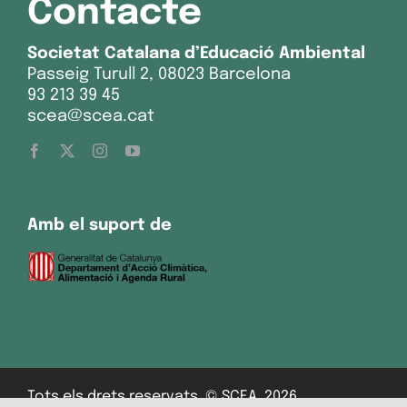
Contacte
Societat Catalana d’Educació Ambiental
Passeig Turull 2, 08023 Barcelona
93 213 39 45
scea@scea.cat
Amb el suport de
Tots els drets reservats. © SCEA, 2026