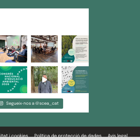
Segueix-nos a @scea_cat
itat i cookies
Política de protecció de dades
Avís legal