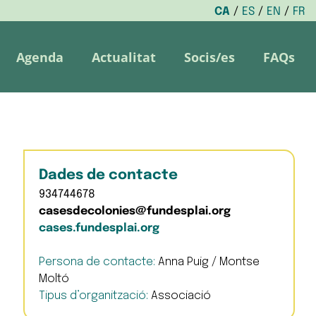
CA
ES
EN
FR
Agenda
Actualitat
Socis/es
FAQs
Dades de contacte
934744678
casesdecolonies@fundesplai.org
cases.fundesplai.org
Persona de contacte:
Anna Puig / Montse
Moltó
Tipus d’organització:
Associació