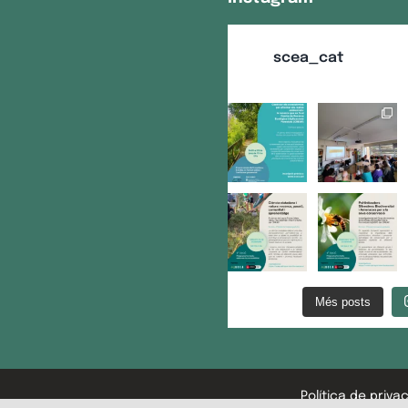
scea_cat
Més posts
Política de privac