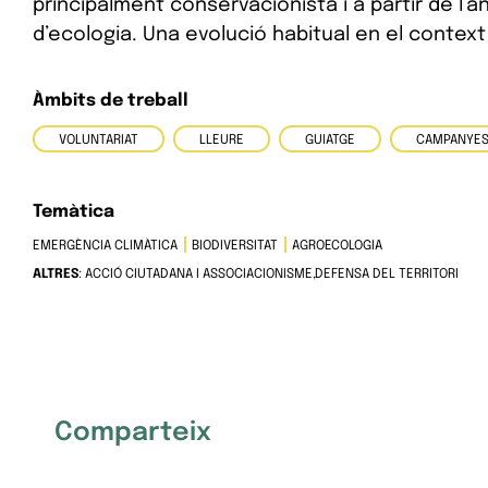
principalment conservacionista i a partir de l
d’ecologia. Una evolució habitual en el context
Àmbits de treball
VOLUNTARIAT
LLEURE
GUIATGE
CAMPANYE
Temàtica
EMERGÈNCIA CLIMÀTICA
BIODIVERSITAT
AGROECOLOGIA
ALTRES
: ACCIÓ CIUTADANA I ASSOCIACIONISME,DEFENSA DEL TERRITORI
Comparteix