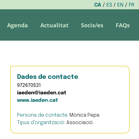
CA
ES
EN
FR
Agenda
Actualitat
Socis/es
FAQs
Dades de contacte
972670531
iaeden@iaeden.cat
www.iaeden.cat
Persona de contacte:
Mònica Pepa
Tipus d’organització:
Associació