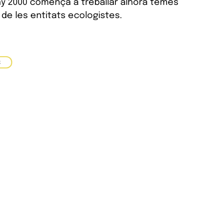
’any 2000 comença a treballar alhora temes
 de les entitats ecologistes.
S