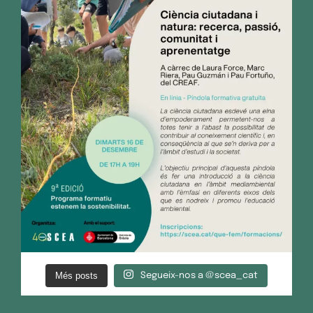
Més posts
Segueix-nos a @scea_cat