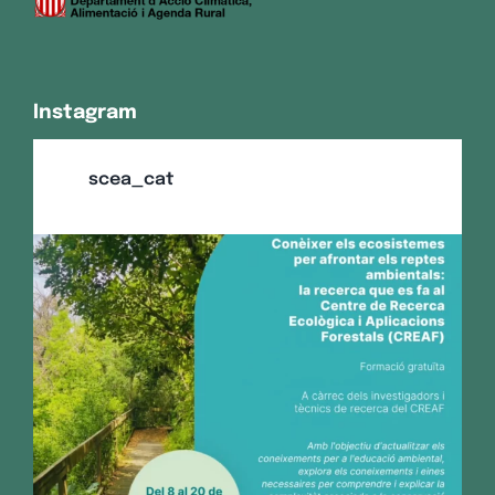
Instagram
scea_cat