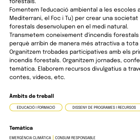
forestals.
Fomentem l'educació ambiental a les escoles a
Mediterrani, el Foc i Tu) per crear una societa
forestals desenvolupen en el medi natural.
Transmetem coneixement d'incendis forestals a
perquè arribin de manera més atractiva a tota l
Organitzem trobades participatives amb els prin
incendis forestals. Organitzem jornades, confer
temàtica. Elaborem recursos divulgatius a travé
contes, vídeos, etc.
Àmbits de treball
EDUCACIÓ I FORMACIÓ
DISSENY DE PROGRAMES I RECURSOS
Temàtica
EMERGÈNCIA CLIMÀTICA
CONSUM RESPONSABLE