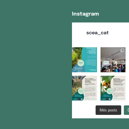
Instagram
scea_cat
Més posts