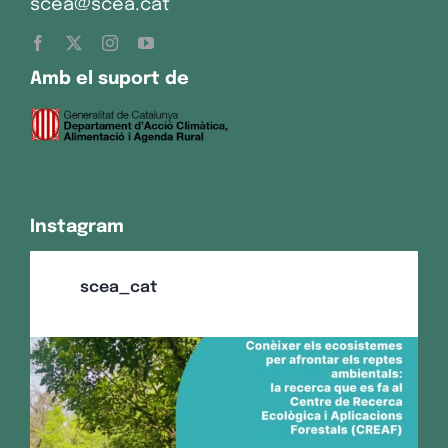
scea@scea.cat
Amb el suport de
Instagram
scea_cat