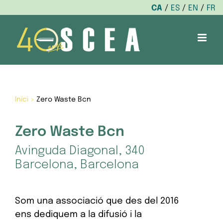
CA
ES
EN
FR
Skip
to
content
Inici
>
Zero Waste Bcn
Zero Waste Bcn
Avinguda Diagonal, 340
Barcelona, Barcelona
Som una associació que des del 2016
ens dediquem a la difusió i la