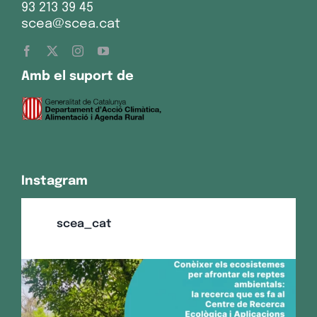
93 213 39 45
scea@scea.cat
Amb el suport de
Instagram
scea_cat