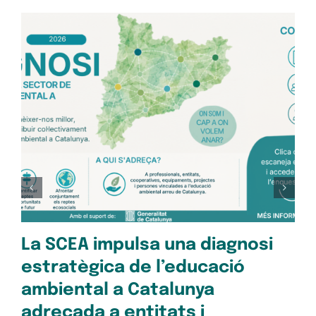
Op
pe
Oc
28/1
La SCEA impulsa una diagnosi
estratègica de l’educació
ambiental a Catalunya
adreçada a entitats i