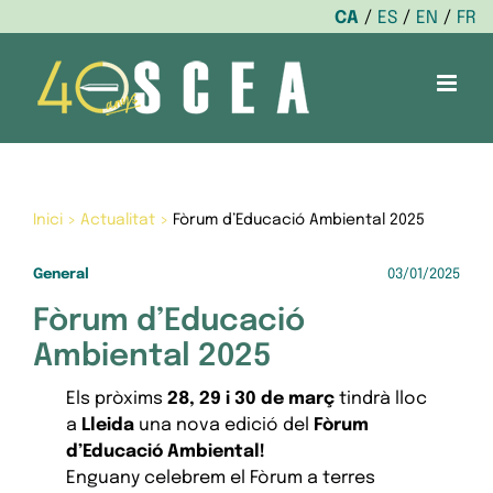
CA
ES
EN
FR
Skip
to
content
Inici
>
Actualitat
>
Fòrum d’Educació Ambiental 2025
General
03/01/2025
Fòrum d’Educació
Ambiental 2025
Els pròxims
28, 29 i 30 de març
tindrà lloc
a
Lleida
una nova edició del
Fòrum
d’Educació Ambiental!
Enguany celebrem el Fòrum a terres