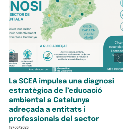
Op
pe
Oc
28/1
La SCEA impulsa una diagnosi
estratègica de l’educació
ambiental a Catalunya
adreçada a entitats i
professionals del sector
18/06/2026