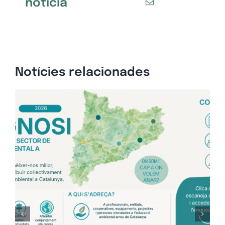
notícia
Notícies relacionades
Op
pe
Oc