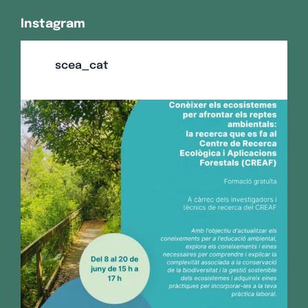
Instagram
scea_cat