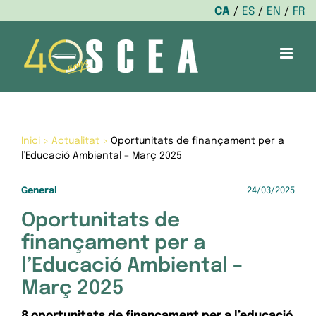
CA
ES
EN
FR
Skip
to
content
Inici
>
Actualitat
>
Oportunitats de finançament per a
l’Educació Ambiental – Març 2025
General
24/03/2025
Oportunitats de
finançament per a
l’Educació Ambiental –
Març 2025
8 oportunitats de finançament per a l’educació