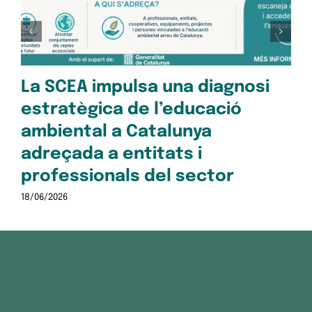
pe
Oc
28/1
La SCEA impulsa una diagnosi
estratègica de l’educació
ambiental a Catalunya
adreçada a entitats i
professionals del sector
18/06/2026