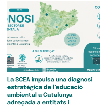
Op
pe
Oc
28/1
La SCEA impulsa una diagnosi
estratègica de l’educació
ambiental a Catalunya
adreçada a entitats i