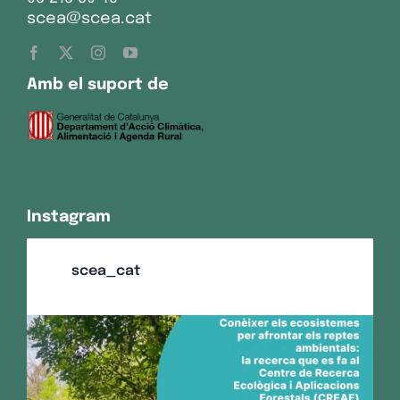
scea@scea.cat
Amb el suport de
Instagram
scea_cat