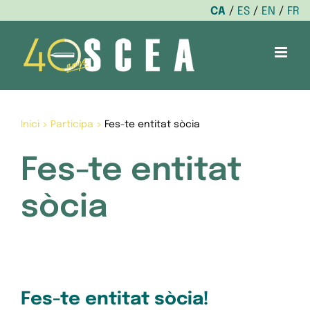
CA
ES
EN
FR
Skip
to
content
Inici
>
Participa
>
Fes-te entitat sòcia
Fes-te entitat
sòcia
Fes-te entitat sòcia!