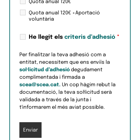
Quota anual 120€
Quota anual 120€ +Aportació
voluntària
He llegit els
criteris d’adhesió
*
Per finalitzar la teva adhesió com a
entitat, necessitem que ens enviïs la
sol·licitud d’adhesió
degudament
complimentada i firmada a
scea@scea.cat.
Un cop hàgim rebut la
documentació, la teva sol·licitud serà
validada a través de la junta i
t'informarem el més aviat possible.