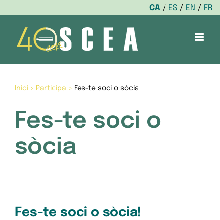
CA
ES
EN
FR
Skip
to
content
Inici
>
Participa
>
Fes-te soci o sòcia
Fes-te soci o
sòcia
Fes-te soci o sòcia!