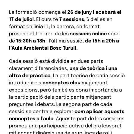
La formació
comença el
26 de juny i acabarà el
1
7
de juliol
.
El curs té
7 sessi
o
ns
, 6 d’elles en
format en línia
i 1
, la darrera,
en
format
presencial
. L’horari
de les
sessions online
serà
de
15:30h a 18h
i l’última sessió,
de
15h a 20h
a
l’Aula Ambiental Bosc Turull.
Cada sessió està dividida en dues parts
clarament diferenciades,
una de teòrica i una
altra de pràctica
. La part teòrica de cada sessió
introdueix els
conceptes clau
mitjançant
exposicions, però també es dona importància a
la participació dels participants mitjançant
preguntes i debats. La segona part de cada
sessió se centra a explorar
com aplicar aquests
conceptes a l’aula
. Aquesta part de les sessions
promou una participació activa del professorat
mitjançant dinàmiques de grup, jocs de rol i