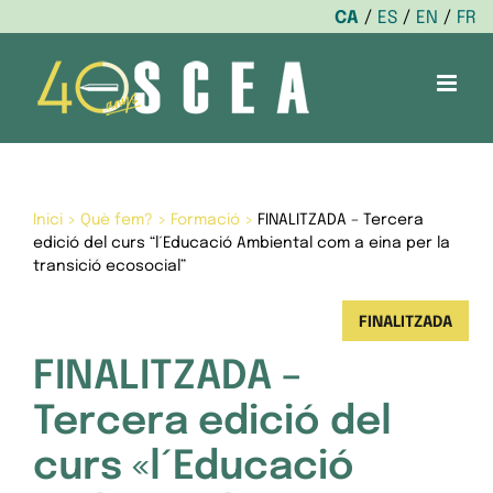
CA
ES
EN
FR
Skip
to
content
Inici
>
Què fem?
>
Formació
>
FINALITZADA – Tercera
edició del curs “l´Educació Ambiental com a eina per la
transició ecosocial”
FINALITZADA
FINALITZADA –
Tercera edició del
curs «l´Educació