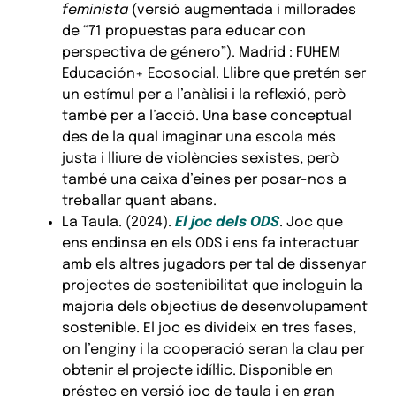
feminista
(versió augmentada i millorades
de “71 propuestas para educar con
perspectiva de género”). Madrid : FUHEM
Educación+ Ecosocial. Llibre que pretén ser
un estímul per a l’anàlisi i la reflexió, però
també per a l’acció. Una base conceptual
des de la qual imaginar una escola més
justa i lliure de violències sexistes, però
també una caixa d’eines per posar-nos a
treballar quant abans.
La Taula. (2024).
El joc dels ODS
. Joc que
ens endinsa en els ODS i ens fa interactuar
amb els altres jugadors per tal de dissenyar
projectes de sostenibilitat que incloguin la
majoria dels objectius de desenvolupament
sostenible. El joc es divideix en tres fases,
on l’enginy i la cooperació seran la clau per
obtenir el projecte idíl·lic. Disponible en
préstec en versió joc de taula i en gran