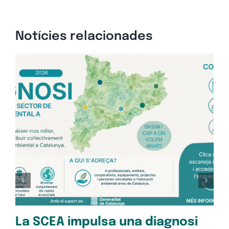
Notícies relacionades
Op
pe
Oc
28/1
La SCEA impulsa una diagnosi