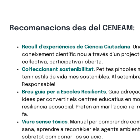
Recomanacions des del CENEAM:
Recull d’experiències de Ciència Ciutadana
. U
coneixement científic nou a través d’un projec
col·lectiva, participativa i oberta.
Col·leccionant sostenibilitat
. Petites píndoles
tenir estils de vida més sostenibles. Al setemb
Responsable!
Breu guia per a Escoles Resilients
. Guia adreça
idees per convertir els centres educatius en mo
resiliència ecosocial. Pretén animar l’acció i e
fa.
Viure sense tòxics
. Manual per comprendre com
sana, aprendre a reconèixer els agents ambiental
sobretot com donar-los solució.