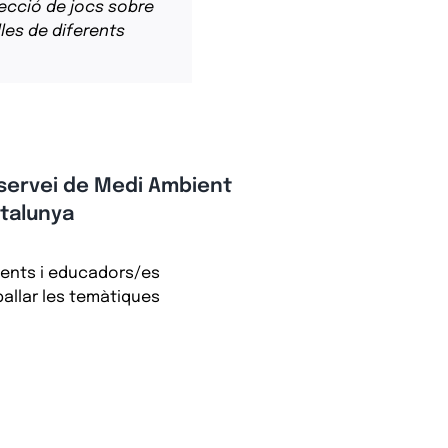
lecció de jocs sobre
lles de diferents
servei de Medi Ambient
atalunya
cents i educadors/es
ballar les temàtiques