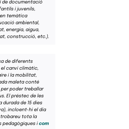
ei de documentació
ntils i juvenils,
 en temàtica
ucació ambiental,
at, energia, aigua,
tat, construcció, etc.).
sa de diferents
l canvi climàtic,
ire i la mobilitat,
 Cada maleta conté
per poder treballar
us. El préstec de les
a durada de 15 dies
a), incloent-hi el dia
 trobareu tota la
es pedagògiques i
com