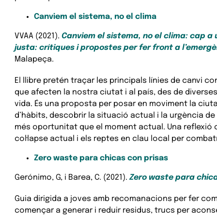
Canviem el sistema, no el clima
VVAA (2021).
Canviem el sistema, no el clima: cap a 
justa: crítiques i propostes per fer front a l’emerg
Malapeça.
El llibre pretén traçar les principals línies de canvi 
que afecten la nostra ciutat i al país, des de diverse
vida. És una proposta per posar en moviment la ciuta
d’hàbits, descobrir la situació actual i la urgència d
més oportunitat que el moment actual. Una reflexió co
col·lapse actual i els reptes en clau local per combat
Zero waste para chicas con prisas
Gerónimo, G, i Barea, C. (2021).
Zero waste para chica
Guia dirigida a joves amb recomanacions per fer com
començar a generar i reduir residus, trucs per aconse