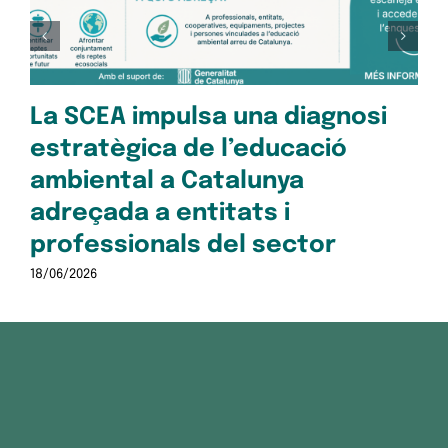
pe
Oc
28/1
La SCEA impulsa una diagnosi
estratègica de l’educació
ambiental a Catalunya
adreçada a entitats i
professionals del sector
18/06/2026