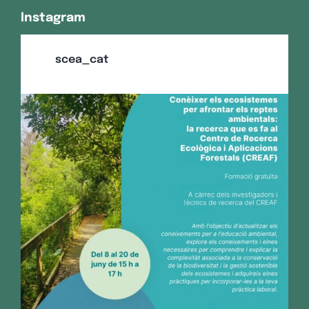
Instagram
scea_cat