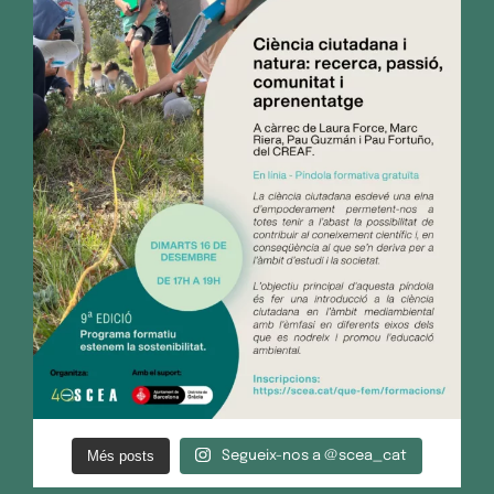
Més posts
Segueix-nos a @scea_cat