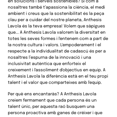
en solucions i serveis sostenibles? Si com a
nosaltres també t’apassiona la ciència, el medi
ambient i creus que la sostenibilitat és la peça
clau per a cuidar del nostre planeta, Anthesis
Lavola és la teva empresa! Volem que sàpigues
que... A Anthesis Lavola valorem la diversitat en
totes les seves formes i l'entenem com a part de
la nostra cultura i valors. L'empoderament i el
respecte a la individualitat de cadascú és per a
nosaltres l’espurna de la innovació i una
inclusivitat autèntica que enforteix el
creixement i l'assoliment d'objectius en equip. A
Anthesis Lavola la diferència està en el teu propi
talent i el valor que comparteixes amb l'equip.
Per què ens encantaràs? A Anthesis Lavola
creiem fermament que cada persona és un
talent únic, per aquesta raó busquem una
persona proactiva amb ganes de créixer i que