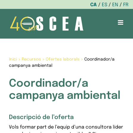
CA
ES
EN
FR
Skip
to
content
Inici
>
Recursos
>
Ofertes laborals
>
Coordinador/a
campanya ambiental
Coordinador/a
campanya ambiental
Descripció de l’oferta
Vols formar part de l’equip d’una consultora líder